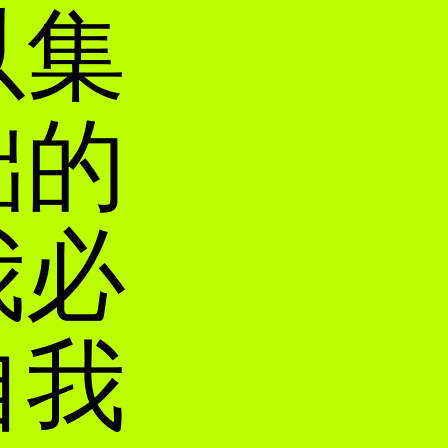
以集
础的
我必
自我