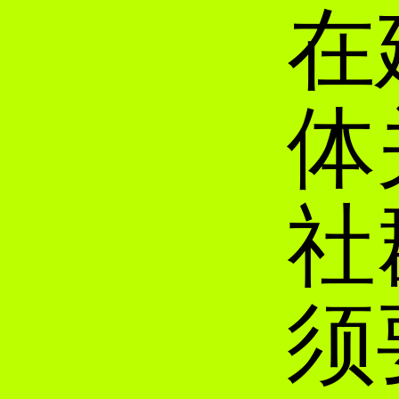
在
体
社
须