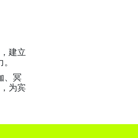
，建立
力。
伽、冥
，为宾