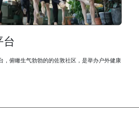
平台
台，俯瞰生气勃勃的的佐敦社区，是举办户外健康