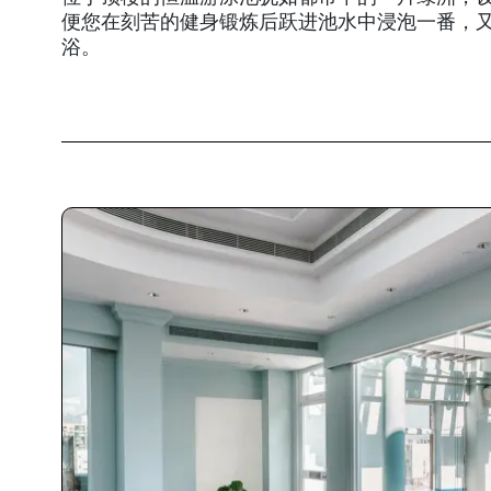
便您在刻苦的健身锻炼后跃进池水中浸泡一番，
浴。