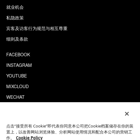
就业机会
私隐政策
宾客及访客行为规范与相互尊重
细则及条款
FACEBOOK
INSTAGRAM
YOUTUBE
MIXCLOUD
WECHAT
TRIPADVISOR
点击“接受所有 Cookie”即代表你同意本公司把Cookie档案储存在你的装
This site is protected by reCAPTCHA.
置上，以改善网站浏览体验、分析网站使用情况和配合本公司的营销工
©2026 EATON WORKSHOP 版权所有
作。
Cookie Policy