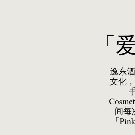
「
逸东酒
文化，
手
Cos
间每次
「Pi