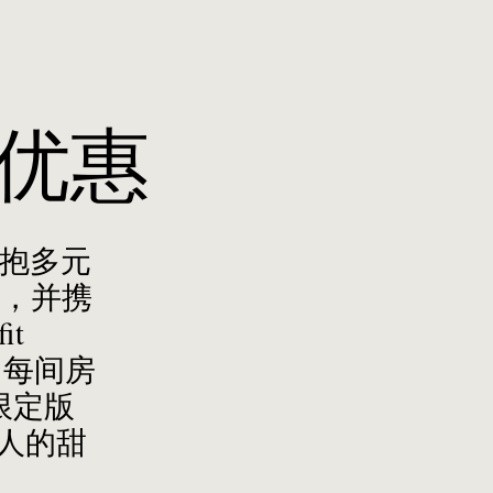
优惠
拥抱多元
，并携
it
！每间房
 限定版
醉人的甜