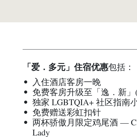
「爱．多元」住宿优惠
包括：
入住酒店客房一晚
免费客房升级至「逸．新」(
独家 LGBTQIA+ 社区指南
免费赠送彩虹扣针
两杯骄傲月限定鸡尾酒 — Cherr
Lady