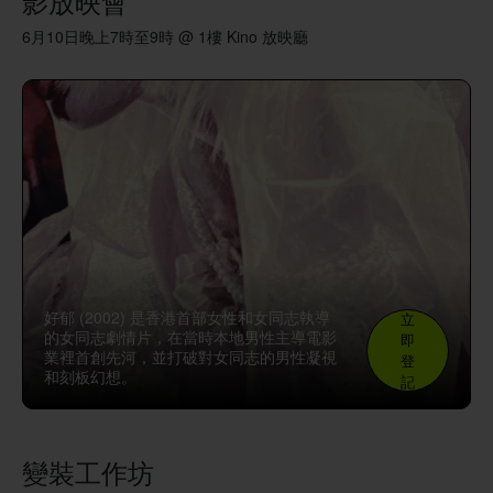
影放映會
6月10日晚上7時至9時 @ 1樓 Kino 放映廳
好郁 (2002) 是香港首部女性和女同志執導
立
的女同志劇情片，在當時本地男性主導電影
即
業裡首創先河，並打破對女同志的男性凝視
登
和刻板幻想。
記
變裝工作坊