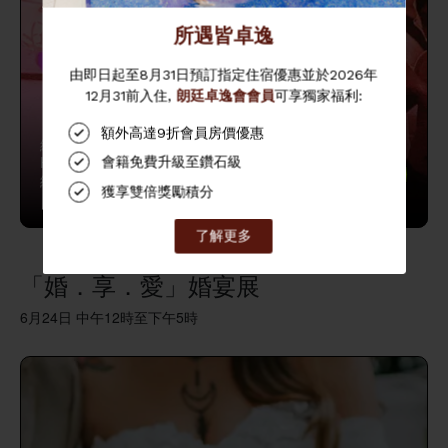
網上雜誌《TA》團隊將帶領公眾參觀Eaton
立
HK酒店大堂舉辦的展覽，其後於音樂室舉辦
即
紀錄片放映會及派對，歡迎大家參與！
登
記
「婚．享．愛」婚宴展
6月24日 中午12時至下午5時