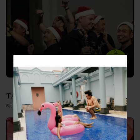
立
Hong Kong Gay Men’s Chorus 為我們帶來
即
一場流行音樂之夜。
登
記
TA Zine 新書發佈放映及派對
6月23日 晚上6時半至10時 @ 4樓音樂室