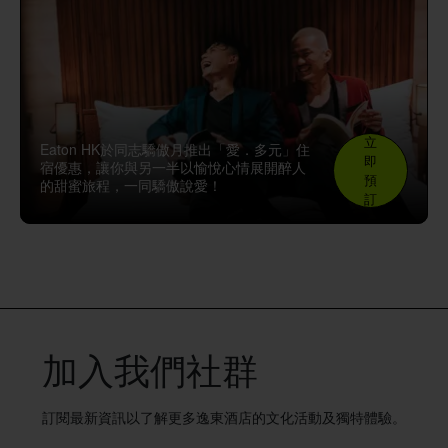
立
Eaton HK於同志驕傲月推出「愛．多元」住
即
宿優惠，讓你與另一半以愉悅心情展開醉人
預
的甜蜜旅程，一同驕傲說愛！
訂
加入我們社群
訂閱最新資訊以了解更多逸東酒店的文化活動及獨特體驗。