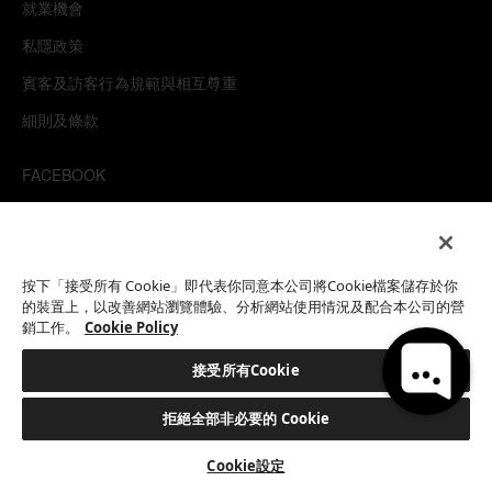
就業機會
私隱政策
賓客及訪客行為規範與相互尊重
細則及條款
FACEBOOK
INSTAGRAM
YOUTUBE
MIXCLOUD
按下「接受所有 Cookie」即代表你同意本公司將Cookie檔案儲存於你
Hi, how can I help?
的裝置上，以改善網站瀏覽體驗、分析網站使用情況及配合本公司的營
WECHAT
銷工作。
Cookie Policy
TRIPADVISOR
接受所有Cookie
拒絕全部非必要的 Cookie
This site is protected by reCAPTCHA.
預訂客房
©2026 EATON WORKSHOP 版權所有
Cookie設定