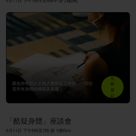
6月11日 下午1時半至4時半 @ 2樓[梅]
立
聚焦跨性別人士的人體寫生工作坊，一同欣
即
賞所有身體的模樣及美麗！
登
記
「酷疑身體」座談會
6月11日 下午5時至7時 @ 1樓Kino