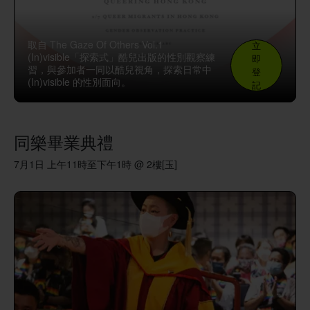
取自 The Gaze Of Others Vol.1
立
(In)visible「探索式」酷兒出版的性別觀察練
即
習，與參加者一同以酷兒視角，探索日常中
登
(In)visible 的性別面向。
記
同樂畢業典禮
7月1日 上午11時至下午1時 @ 2樓[玉]