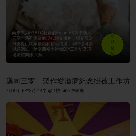
向來致力LGBTQ社群的Eaton HK為準新人
立
展示一系列專業的現代婚宴服務，婚宴展當
即
日更提供獨家優惠和精彩禮遇，同時也可參
登
與調酒班、婚宴回禮小禮物DIY工作坊及現
記
場婚禮樂隊演奏。
邁向三零 – 製作愛滋病紀念掛被工作坊
7月8日 下午2時至4半 @ 1樓 Kino 放映廳