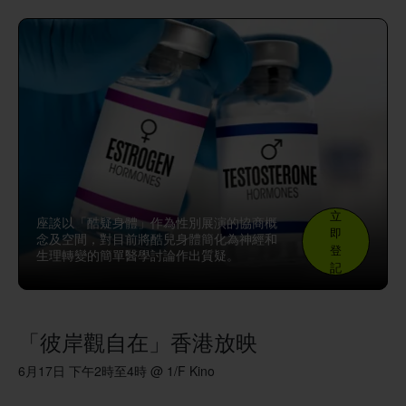
立
座談以「酷疑身體」作為性別展演的協商概
即
念及空間，對目前將酷兒身體簡化為神經和
登
生理轉變的簡單醫學討論作出質疑。
記
「彼岸觀自在」香港放映
6月17日 下午2時至4時 @ 1/F Kino