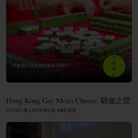
立
即
來參與同志友善的麻雀同樂日！
登
記
Hong Kong Gay Men's Chorus: 驕傲之聲
6月22日 晚上8時至9時 @ 4樓音樂室