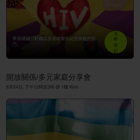
立
學習縫紉、針織以及各種製作紀念掛被的技
即
巧。
登
記
開放關係/多元家庭分享會
6月24日, 下午12時至3時 @ 1樓 Kino