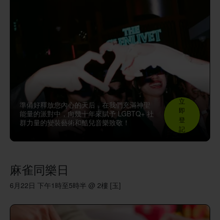
立
準備好釋放您內心的天后，在我們充滿神聖
即
能量的派對中，向幾十年來賦予 LGBTQ+ 社
登
群力量的變裝藝術和酷兒音樂致敬！
記
麻雀同樂日
6月22日 下午1時至5時半 @ 2樓 [玉]