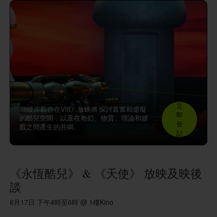
立
《彼岸觀自在VIII》放映將
探討真實和虛擬
即
的酷兒空間，以及在奇幻、物質、理論和嬉
登
戲之間產生的共鳴。
記
《永恆酷兒》 & 《天使》 放映及映後
談
6月17日 下午4時至6時 @ 1樓Kino