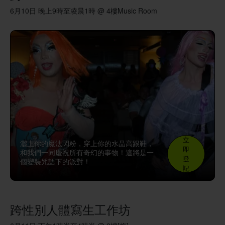
6月10日 晚上9時至凌晨1時 @ 4樓Music Room
立
灑上你的魔法閃粉，穿上你的水晶高跟鞋，
即
和我們一同慶祝所有奇幻的事物！這將是一
登
個變裝咒語下的派對！
記
跨性別人體寫生工作坊