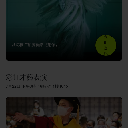
立
即
以硬核節拍慶祝酷兒想像
。
登
記
彩虹才藝表演
7月22日 下午3時至6時 @ 1樓 Kino