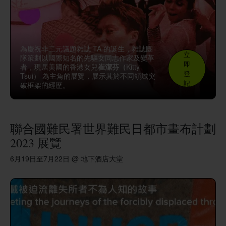
為慶祝非二元議題雜誌 TA 的誕生，雜誌團
立
隊策劃以國際知名的先驅女同志作家及變革
即
者，現居美國的香港女兒
崔潔芬（
Kitty
登
Tsui） 為主角的展覽，展示其於不同領域突
記
破框架的經歷。
聯合國難民署世界難民日都市畫布計劃
2023 展覽
6月19日至7月22日 @ 地下酒店大堂