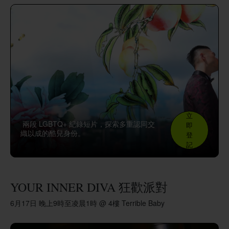
立
兩段 LGBTQ+ 紀錄短片，探索多重認同交
即
織以成的酷兒身份。
登
記
YOUR INNER DIVA 狂歡派對
6月17日 晚上9時至凌晨1時 @ 4樓 Terrible Baby