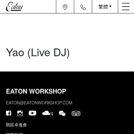
繁體
Yao (Live DJ)
EATON WORKSHOP
EATON@EATONWORKSHOP.COM
朗廷卓逸會