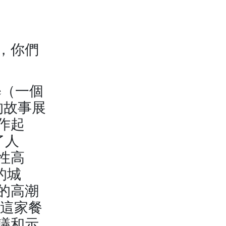
，你們
le（一個
的故事展
作起
了人
性高
的城
的高潮
 這家餐
議和示