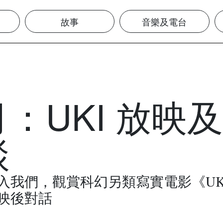
故事
音樂及電台
：UKI 放映
談
入我們，觀賞科幻另類寫實電影《UK
映後對話