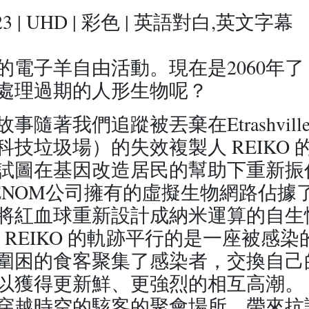
 2023 | UHD | 彩色 | 英語對白,英文字幕
的電子羊自由活動。現在是2060年了
處理過期的人形生物呢？
的故事隨著我們追蹤被丟棄在Etrashvil
科技垃圾場）的失效複製人 REIKO 
試圖在基因改造居民的幫助下重新振
ENOM公司擁有的虛擬生物網路佔據
將紅血球重新設計成納米運算的自生
與 REIKO 的軌跡平行的是一座被感染
圍困的食客聚集了感染者，交換自己
以獲得更新鮮、更強烈的相互高潮。
穿越時空的駭客的聚會場所，帶來抗