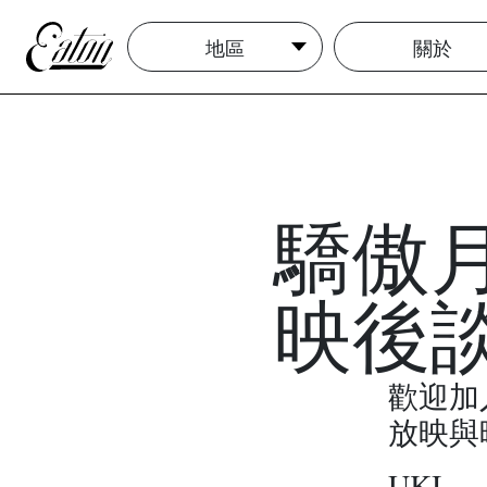
地區
關於
驕傲月
映後
歡迎加
放映與
UKI