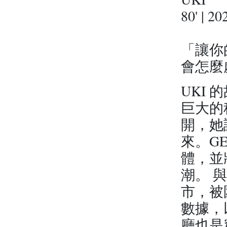
80' |
「讓你
會怎麼
UKI 
巨大的
開，她
來。G
體，並
潮。 
市，被
數據，
廳也是