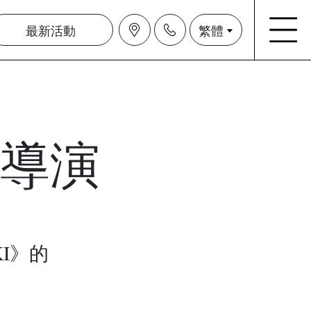
最新活動
繁體
及導演
I》的