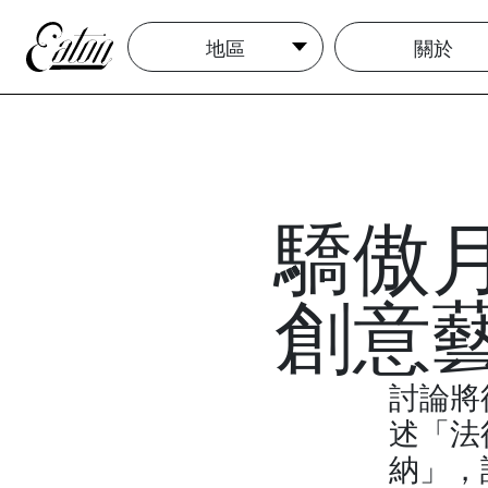
地區
關於
驕傲
創意
討論將
述「法
納」，