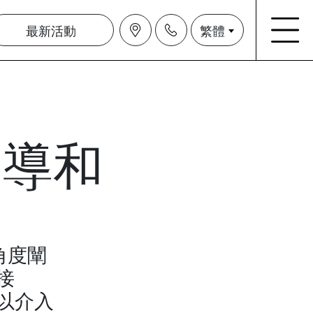
最新活動
繁體
倡導和
角度闡
接
以介入