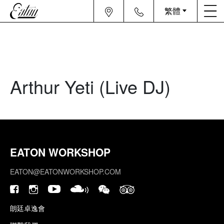
繁體
Arthur Yeti (Live DJ)
EATON WORKSHOP
EATON@EATONWORKSHOP.COM
朗廷卓逸會