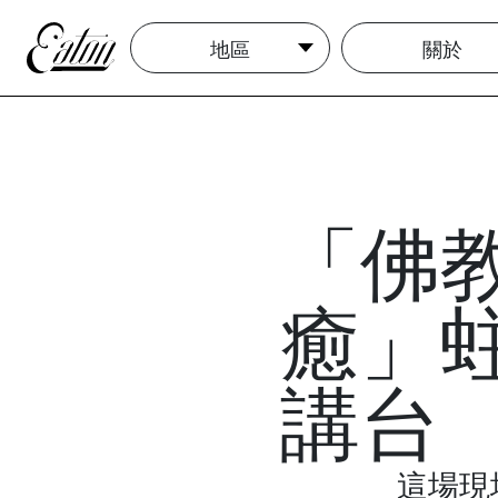
地區
關於
「佛
癒」
講台
這場現場