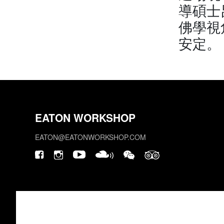
導碩士
佛學視
安定。
EATON WORKSHOP
EATON@EATONWORKSHOP.COM