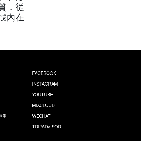
質，從
找內在
FACEBOOK
INSTAGRAM
YOUTUBE
MIXCLOUD
尊重
WECHAT
TRIPADVISOR