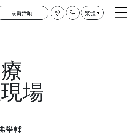
最新活動
繁體
與療
恒現場
和佛學輔