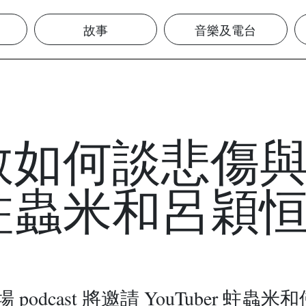
故事
音樂及電台
教如何談悲傷
蛀蟲米和呂穎
 podcast 將邀請 YouTuber 蛀蟲米