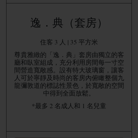
逸．典（套房）
住客 3 人 | 35 平方米
尊貴雅緻的「逸．典」套房由獨立的客
廳和臥室組成，充分利用房間每一寸空
間營造寬敞感。設有特大玻璃窗，讓客
人可於寧靜及時尚的客房內俯瞰整個九
龍彌敦道的標誌性景色，於寬敞的空間
中得到全面放鬆。
*最多 2 名成人和 1 名兒童