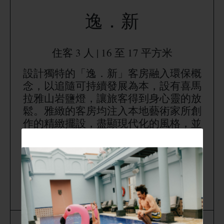
逸．新
住客 3 人 | 16 至 17 平方米
設計獨特的「逸．新」客房融入環保概
念，以追隨可持續發展為本，設有喜馬
拉雅山岩鹽燈，讓旅客得到身心靈的放
鬆。雅緻的客房均注入本地藝術家所創
作的精緻擺設，盡顯現代化的風格，並
提供免費高速無線網絡、智能電視等全
面而貼心的高科技設施。
*最多 2 名成人和 1 名兒童