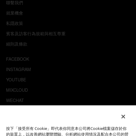
聯繫我們
就業機會
私隱政策
賓客及訪客行為規範與相互尊重
細則及條款
FACEBOOK
INSTAGRAM
YOUTUBE
MIXCLOUD
WECHAT
TRIPADVISOR
按下「接受所有 Cookie」即代表你同意本公司將Cookie檔案儲存於你
Hi, how can I help?
This site is protected by reCAPTCHA.
的裝置上，以改善網站瀏覽體驗、分析網站使用情況及配合本公司的營