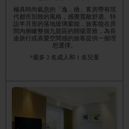
極具時尚氣息的「逸．緻」客房帶有現
代都市別致的風格，感覺寬敞舒適。特
設半月形的落地玻璃窗能，旅客能在房
間內俯瞰整個九龍區的開揚景致，為長
途旅行或喜愛空間感的旅客提供一個理
想選擇。
*最多 2 名成人和 1 名兒童