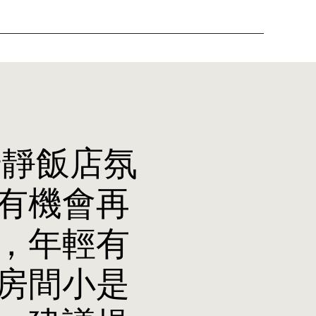
安靜飯店氛
有機會再
，年輕有
房間小是