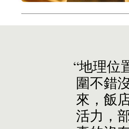
“地理位
圍不錯
來，飯
活力，