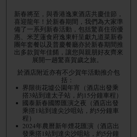
新春將至，與香港逸東酒店共慶佳節，
喜迎龍年！於新春期間，
我們為大家準
備了一系列新春活動，包括驚喜住宿優
惠、米芝蓮食府逸東軒呈獻九道菜新春
團年套餐以及
普慶餐廳亦於新春期間推
出多款賀年佳餚，
讓您與親朋好友齊來
展開一趟驚喜賀歲之旅。
於酒店附近亦有不少賀年活動推介包
括：
界限街花墟公園年宵（酒店出發乘
撘3站到達太子站，約15分鐘車程）
國泰新春國際匯演之夜（酒店出發
乘撘1站到達尖沙咀站，約5分鐘車
程）
2024年農曆新年煙花匯演（酒店出
發乘撘1站到達尖沙咀站，約5分鐘