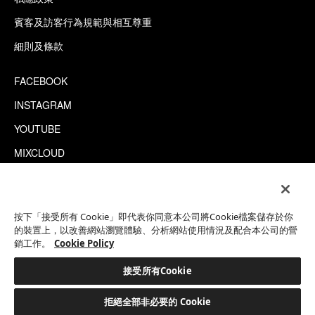
賓客及訪客行為規範與相互尊重
細則及條款
FACEBOOK
INSTAGRAM
YOUTUBE
MIXCLOUD
WECHAT
TRIPADVISOR
按下「接受所有 Cookie」即代表你同意本公司將Cookie檔案儲存於你
的裝置上，以改善網站瀏覽體驗、分析網站使用情況及配合本公司的營
銷工作。
Cookie Policy
This site is protected by reCAPTCHA.
©2026 EATON WORKSHOP 版權所有
接受所有Cookie
拒絕全部非必要的 Cookie