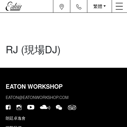
繁體
RJ (現場DJ)
EATON WORKSHOP
EATON@EATONWORKSHOP.COM
朗廷卓逸會