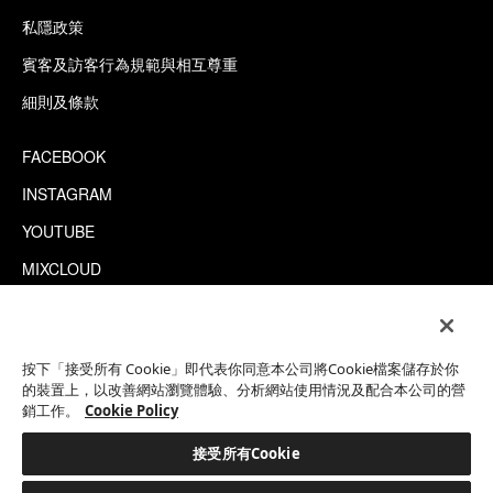
私隱政策
賓客及訪客行為規範與相互尊重
細則及條款
FACEBOOK
INSTAGRAM
YOUTUBE
MIXCLOUD
WECHAT
TRIPADVISOR
按下「接受所有 Cookie」即代表你同意本公司將Cookie檔案儲存於你
的裝置上，以改善網站瀏覽體驗、分析網站使用情況及配合本公司的營
銷工作。
Cookie Policy
This site is protected by reCAPTCHA.
©2026 EATON WORKSHOP 版權所有
接受所有Cookie