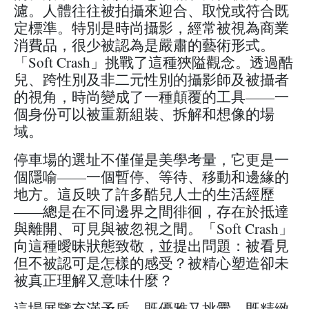
濾。人體往往被拍攝來迎合、取悅或符合既
定標準。特別是時尚攝影，經常被視為商業
消費品，很少被認為是嚴肅的藝術形式。
「Soft Crash」挑戰了這種狹隘觀念。透過酷
兒、跨性別及非二元性別的攝影師及被攝者
的視角，時尚變成了一種顛覆的工具——一
個身份可以被重新組裝、拆解和想像的場
域。
停車場的選址不僅僅是美學考量，它更是一
個隱喻——一個暫停、等待、移動和邊緣的
地方。這反映了許多酷兒人士的生活經歷
——總是在不同邊界之間徘徊，存在於抵達
與離開、可見與被忽視之間。「Soft Crash」
向這種曖昧狀態致敬，並提出問題：被看見
但不被認可是怎樣的感受？被精心塑造卻未
被真正理解又意味什麼？
這場展覽充滿矛盾，既優雅又挑釁，既精緻