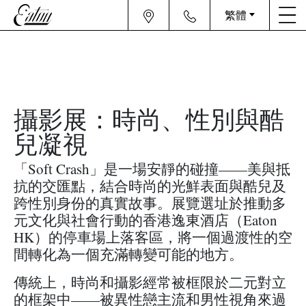
繁體
攝影展：時尚、性別與酷
兒凝視
「Soft Crash」是一場安靜的碰撞——美與抵
抗的交匯點，結合時尚的光鮮表面與酷兒及
跨性別身份的真實故事。展覽選址於推動多
元文化與社會行動的香港逸東酒店（Eaton
HK）的停車場上落客區，將一個過渡性的空
間轉化為一個充滿轉變可能的地方。
傳統上，時尚和攝影經常被框限於二元對立
的框架中——被異性戀主流和男性視角來過