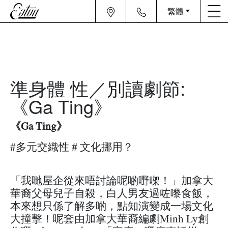
繁體
準身體 性／別讀劇節:
《Ga Ting》
《Ga Ting》
#多元交織性＃文化挪用？
「我哋屋企從來唔討論呢啲嘢㗎！」加拿大
華裔父母兒子自殺，白人男友過咗嚟食飯，
本來想只係了解多啲，點知演變成一場文化
大撞擊！呢套由加拿大華裔編劇Minh Ly創