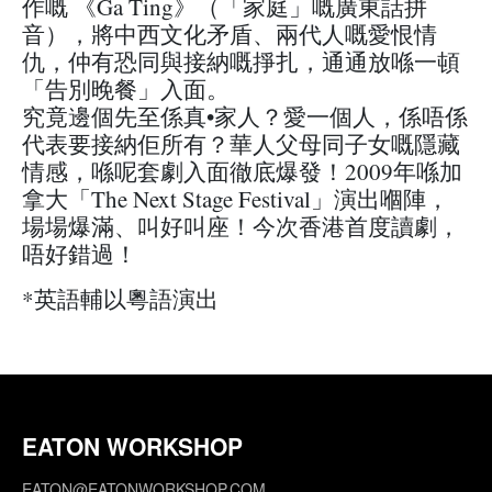
作嘅 《Ga Ting》（「家庭」嘅廣東話拼
音），將中西文化矛盾、兩代人嘅愛恨情
仇，仲有恐同與接納嘅掙扎，通通放喺一頓
「告別晚餐」入面。
究竟邊個先至係真•家人？愛一個人，係唔係
代表要接納佢所有？華人父母同子女嘅隱藏
情感，喺呢套劇入面徹底爆發！2009年喺加
拿大「The Next Stage Festival」演出嗰陣，
場場爆滿、叫好叫座！今次香港首度讀劇，
唔好錯過！
*英語輔以粵語演出
EATON WORKSHOP
EATON@EATONWORKSHOP.COM