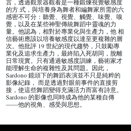
言，透過觀景器觀看是一種鍛煉視覺敏感度
的方 式，與培養身為舞者和編舞家所需的六
感密不可分：聽覺、視覺、觸覺、味覺、嗅
覺，以及在某些神聖傳統舞蹈中靈魂的力
量。他認為，相對於專業化與生產力，他 相
信藝術應該以培養敏感度以達至更複雜的層
次。他批評 19 世紀的現代趨勢，只鼓勵專
業化及追求生產力，最終陷入死胡同，脫離
日常現實。只有通過敏感度訓練，藝術家才
能理解生命的複雜性及其問題。因此，
Sardono 鏡頭下的舞蹈表演並不只是純粹的
影像紀錄， 而是透過對眼前事件的直接剪
接，使這些舞蹈變得充滿活力而富有詩意。
Sardono 的影像也同時成為他的某種自傳
――他的視角、感受與思想。